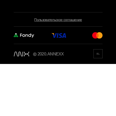
Пользовательское соглашение
2020. ANNEXX