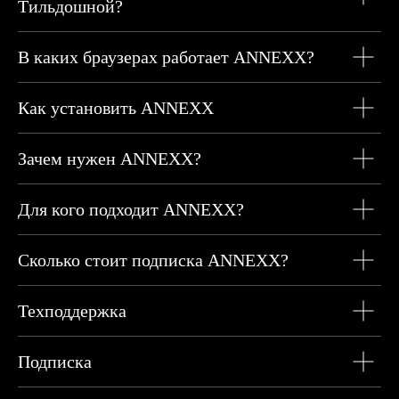
Тильдошной?
В каких браузерах работает ANNEXX?
Как установить ANNEXX
Зачем нужен ANNEXX?
Для кого подходит ANNEXX?
Сколько стоит подписка ANNEXX?
Техподдержка
Подписка