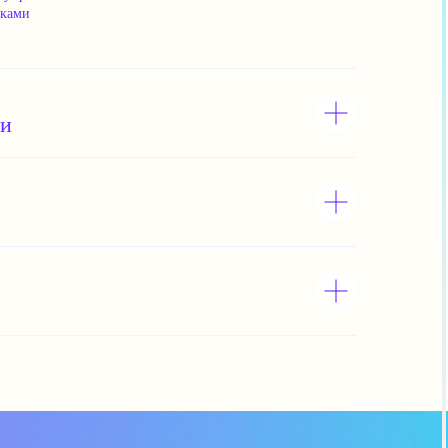
нками
ми
й