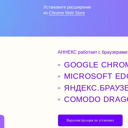
GOOGLE CHROME
MICROSOFT EDGE
ЯНДЕКС.БРАУЗЕР
COMODO DRAGON
В
и
д
е
о
и
н
с
т
р
у
к
ц
и
я
п
о
у
с
т
а
н
о
в
к
е
АННЕКС — э
просто