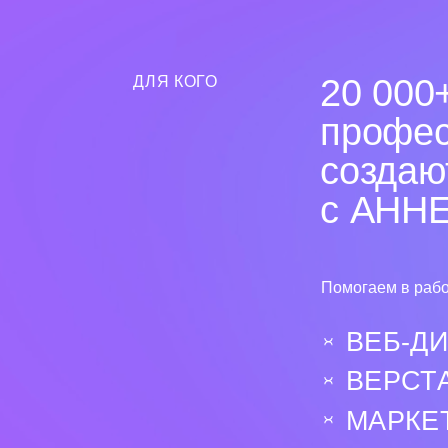
ВЕРСТАЛЬ
МАРКЕТОЛ
ПРЕДПРИН
П
р
и
с
о
е
д
и
н
и
т
ь
с
я
* По данным
Chrome Web Sto