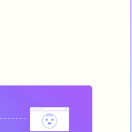
Откройте Тильду
и убедитесь — она
может больше!