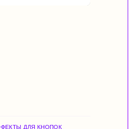
ЛЯ КНОПОК
 внимания к деталям
 вознаградят вас.