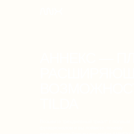
Возмож
АННЕКС — ПЛАГ
РАСШИРЯЮЩИ
ВОЗМОЖНОСТИ
TILDA
Возьмите трехдневный триал* с полным
функционалом и вы поймете, почему
пользователи Тильды так любят АННЕКС.