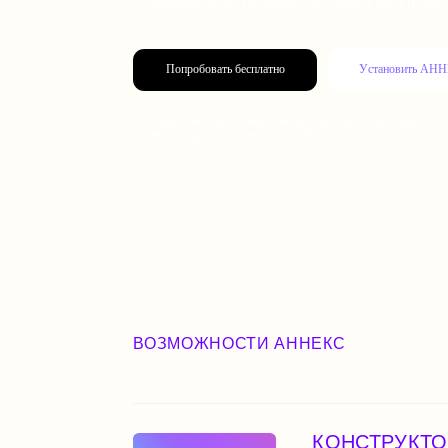
П
о
п
р
о
б
о
в
а
т
ь
б
е
с
п
л
а
т
н
о
У
с
т
а
н
о
в
и
т
ь
А
Н
Н
Е
К
С
По правилам платформы Tilda, для работы любых кодов требуется
активная подписка на аккаунте Tilda
ВОЗМОЖНОСТИ АННЕКС
КОНСТРУКТОР ВИ
Это, скорее, комбайн. С ним 
манипулируете видеоблоками н