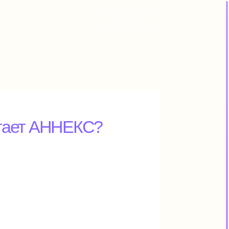
З
а
р
е
г
а
т
ь
с
я
ННЕКС?