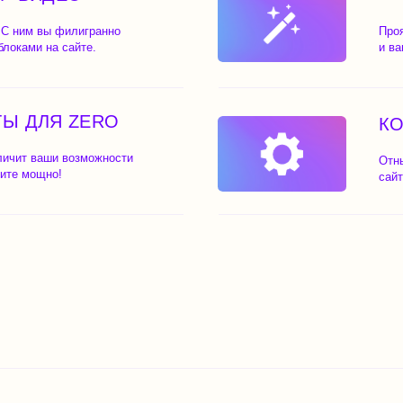
Я ZERO
КОНСТРУКТ
аши возможности
Отныне вам покоряет
но!
сайт. Делайте уровни
сширение для