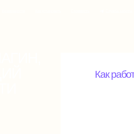
ности
Как установить
Стоимость
Служба заботы
ИН,
Й
Как работает А