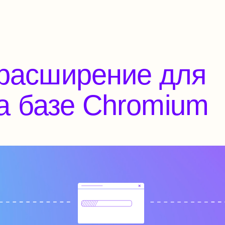
базе Chromium
Установите расширение
из
Chrome Web Store
АННЕКС работает с браузерами: