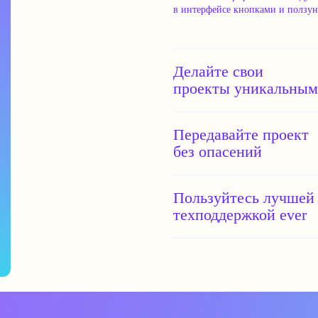
в интерфейсе кнопками и ползу
Делайте свои
проекты уникальны
Передавайте проект
без опасений
оналов
айты
Пользуйтесь лучше
техподдержкой ever
ЙНЕРАМ