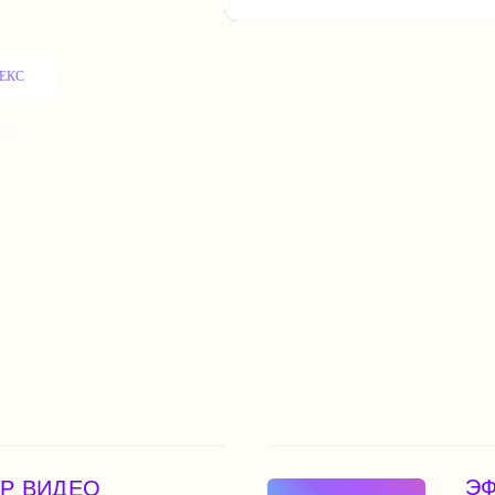
ЭФФЕКТЫ Д
ДЕО
вы филигранно
Проявляйте максимум
а сайте.
и ваши проекты щедро